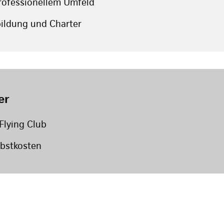
professionellem Umfeld
sbildung und Charter
er
Flying Club
lbstkosten